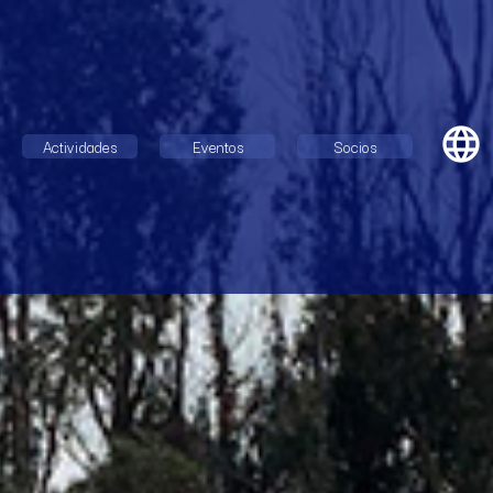
language
Actividades
Eventos
Socios